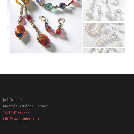
- - Marque-pages en métal
- - Signets réglables
- Présentoirs
Commander
Plus
- Coordonnées
- Où trouver mes produits
- Tout sur moi
Joâ Grenier
- Visite de l’atelier
Montréal, Québec, Canada
1-514-916-6777
info@joagrenier.com