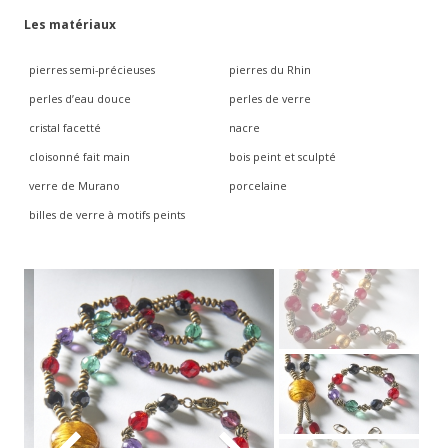
Les matériaux
- Renaissance italienne
pierres semi-précieuses
pierres du Rhin
- Gustav Klimt
perles d’eau douce
perles de verre
- Frida Kahlo
cristal facetté
nacre
cloisonné fait main
bois peint et sculpté
- Liste des collections thématiques récentes
verre de Murano
porcelaine
Mes produits
billes de verre à motifs peints
- Ensembles
- Boucles d'oreilles
- Broches
- Porte-clés
- Marque-pages