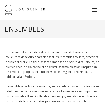
Skip
to
content
Accueil
ENSEMBLES
Collections thématiques
- Chagall : Couleurs et musique
Une grande diversité de styles et une harmonie de formes, de
- Fabuleux Fabergé
couleurs et de textures caractérisent les ensembles colliers, bracelets,
boucles d'oreille. Les bijoux sont composés de perles d’eau douce, de
- La modernité des années 20
pierres fines, de cloisonné et de cristal, assemblés selon l’inspiration
de diverses époques ou tendances, ou émergent directement d’un
- Les maîtres, du Moyen Âge au 19e siècle
tableau, à la dérobée.
- Picasso
L’assemblage se fait en asymétrie, en cascade, en superposition ou en
relief. Les
couleurs sont douces ou vives. Les matières sont opaques
- Pop Art
ou translucides. Il en résulte
des parures qui, au-delà de leur fonction
propre et de leur source d’inspiration, ont une valeur esthétique.
- Les impressionnistes